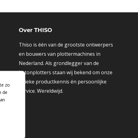
Over THISO
Thiso
is één van de grootste ontwerpers
en bouwers van plottermachines in
Nederland. Als grondlegger van de
betonplotters staan wij bekend om onze
unieke productkennis én persoonlijke
te zo
service. Wereldwijd.
n de
van