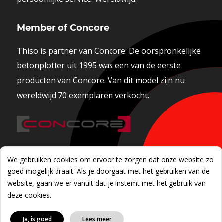
Member of Concore
Thiso is partner van Concore. De oorspronkelijke
betonplotter uit 1995 was een van de eerste
producten van Concore. Van dit model zijn nu
wereldwijd 70 exemplaren verkocht.
We gebruiken cookies om ervoor te zorgen dat onze website zo
goed mogelijk draait. Als je doorgaat met het gebruiken van de
website, gaan we er vanuit dat je instemt met het gebruik van
Copyright © 2026 THISO Industrial Automation BV
deze cookies.
Privacy policy
Disclaimer
Ontwerp & Realisatie
Webvriend
Ja, is goed
Lees meer